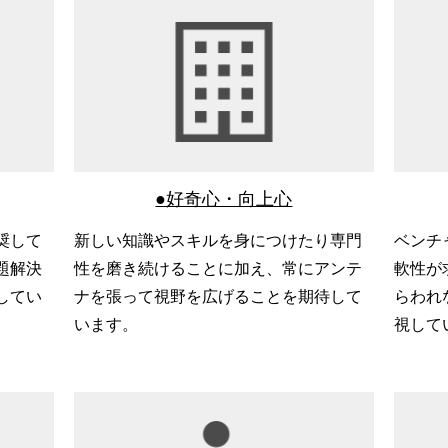
●好奇心・向上心
奨して
新しい知識やスキルを身につけたり専門
ベンチ
題解決
性を磨き続けることに加え、常にアンテ
軟性が
してい
ナを張って視野を広げることを期待して
らわれ
います。
視して