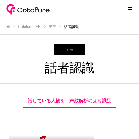
Cotofure LAB
デモ
話者認識
ホーム
デモ
話者認識
話している人物を、声紋解析により識別